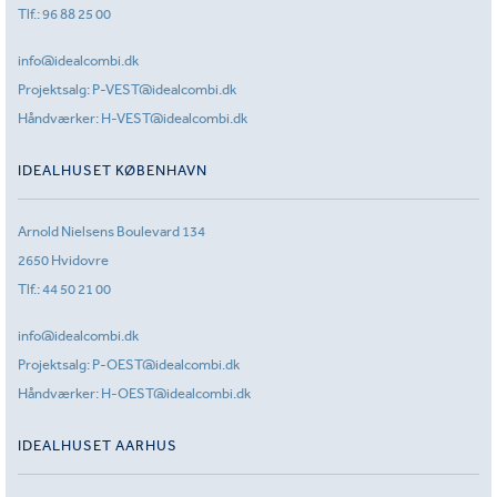
Tlf.:
96 88 25 00
info@idealcombi.dk
Projektsalg:
P-VEST@idealcombi.dk
Håndværker:
H-VEST@idealcombi.dk
IDEALHUSET KØBENHAVN
Arnold Nielsens Boulevard 134
2650 Hvidovre
Tlf.:
44 50 21 00
info@idealcombi.dk
Projektsalg:
P-OEST@idealcombi.dk
Håndværker:
H-OEST@idealcombi.dk
IDEALHUSET AARHUS