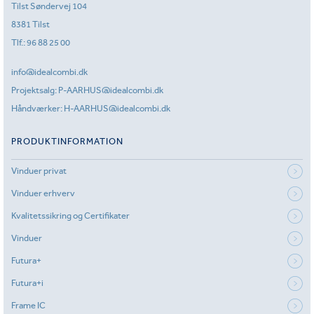
Tilst Søndervej 104
8381 Tilst
Tlf.:
96 88 25 00
info@idealcombi.dk
Projektsalg:
P-AARHUS@idealcombi.dk
Håndværker:
H-AARHUS@idealcombi.dk
PRODUKTINFORMATION
Vinduer privat
Vinduer erhverv
Kvalitetssikring og Certifikater
Vinduer
Futura+
Futura+i
Frame IC