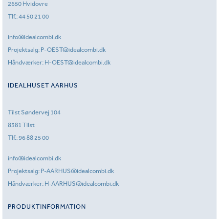
2650 Hvidovre
Tlf.:
44 50 21 00
info@idealcombi.dk
Projektsalg:
P-OEST@idealcombi.dk
Håndværker:
H-OEST@idealcombi.dk
IDEALHUSET AARHUS
Tilst Søndervej 104
8381 Tilst
Tlf.:
96 88 25 00
info@idealcombi.dk
Projektsalg:
P-AARHUS@idealcombi.dk
Håndværker:
H-AARHUS@idealcombi.dk
PRODUKTINFORMATION