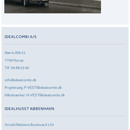
IDEALCOMBI A/S
Nørre Allé 51
7760 Hurup
Tlf.:
96 88 25 00
info@idealcombi.dk
Projektsalg:
P-VEST@idealcombi.dk
Håndværker:
H-VEST@idealcombi.dk
IDEALHUSET KØBENHAVN
Arnold Nielsens Boulevard 134