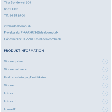
Tilst Søndervej 104
8381 Tilst
Tlf.:
96 88 25 00
info@idealcombi.dk
Projektsalg:
P-AARHUS@idealcombi.dk
Håndværker:
H-AARHUS@idealcombi.dk
PRODUKTINFORMATION
Vinduer privat
Vinduer erhverv
Kvalitetssikring og Certifikater
Vinduer
Futura+
Futura+i
Frame IC