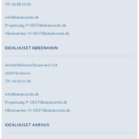
Tlf.:
96 88 25 00
info@idealcombi.dk
Projektsalg:
P-VEST@idealcombi.dk
Håndværker:
H-VEST@idealcombi.dk
IDEALHUSET KØBENHAVN
Arnold Nielsens Boulevard 134
2650 Hvidovre
Tlf.:
44 50 21 00
info@idealcombi.dk
Projektsalg:
P-OEST@idealcombi.dk
Håndværker:
H-OEST@idealcombi.dk
IDEALHUSET AARHUS