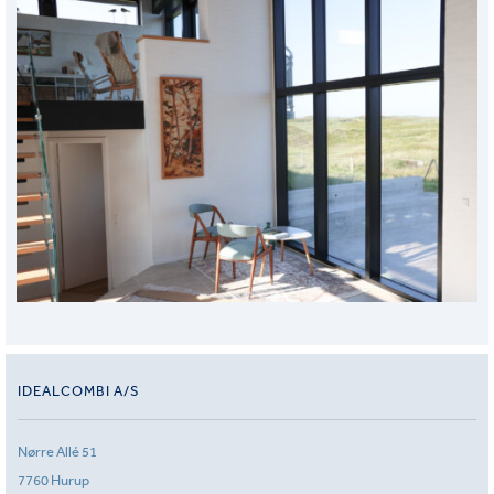
IDEALCOMBI A/S
Nørre Allé 51
7760 Hurup