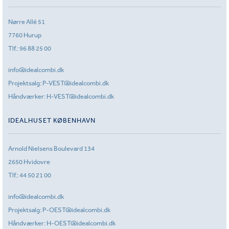
Nørre Allé 51
7760 Hurup
Tlf.:
96 88 25 00
info@idealcombi.dk
Projektsalg:
P-VEST@idealcombi.dk
Håndværker:
H-VEST@idealcombi.dk
IDEALHUSET KØBENHAVN
Arnold Nielsens Boulevard 134
2650 Hvidovre
Tlf.:
44 50 21 00
info@idealcombi.dk
Projektsalg:
P-OEST@idealcombi.dk
Håndværker:
H-OEST@idealcombi.dk