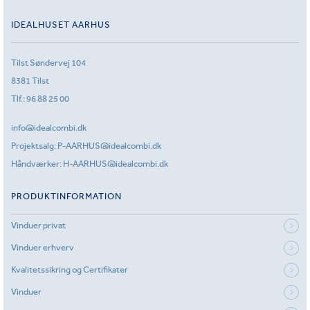
IDEALHUSET AARHUS
Tilst Søndervej 104
8381 Tilst
Tlf.:
96 88 25 00
info@idealcombi.dk
Projektsalg:
P-AARHUS@idealcombi.dk
Håndværker:
H-AARHUS@idealcombi.dk
PRODUKTINFORMATION
Vinduer privat
Vinduer erhverv
Kvalitetssikring og Certifikater
Vinduer