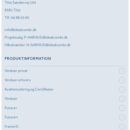
Tilst Søndervej 104
8381 Tilst
Tlf.:
96 88 25 00
info@idealcombi.dk
Projektsalg:
P-AARHUS@idealcombi.dk
Håndværker:
H-AARHUS@idealcombi.dk
PRODUKTINFORMATION
Vinduer privat
Vinduer erhverv
Kvalitetssikring og Certifikater
Vinduer
Futura+
Futura+i
Frame IC