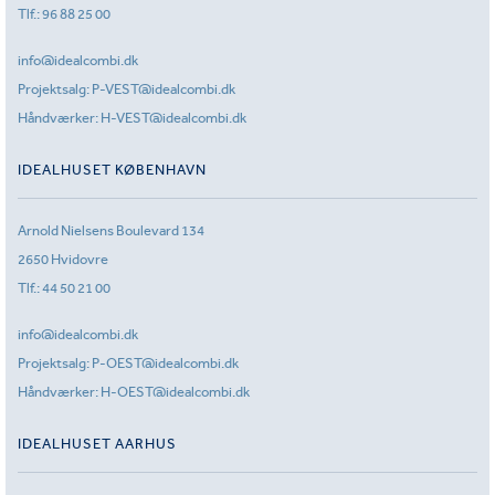
Tlf.:
96 88 25 00
info@idealcombi.dk
Projektsalg:
P-VEST@idealcombi.dk
Håndværker:
H-VEST@idealcombi.dk
IDEALHUSET KØBENHAVN
Arnold Nielsens Boulevard 134
2650 Hvidovre
Tlf.:
44 50 21 00
info@idealcombi.dk
Projektsalg:
P-OEST@idealcombi.dk
Håndværker:
H-OEST@idealcombi.dk
IDEALHUSET AARHUS