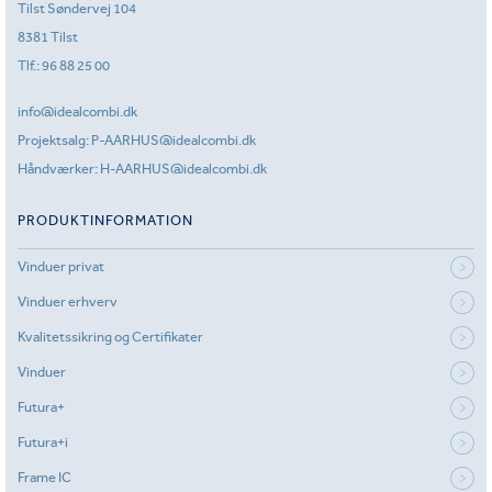
Tilst Søndervej 104
8381 Tilst
Tlf.:
96 88 25 00
info@idealcombi.dk
Projektsalg:
P-AARHUS@idealcombi.dk
Håndværker:
H-AARHUS@idealcombi.dk
PRODUKTINFORMATION
Vinduer privat
Vinduer erhverv
Kvalitetssikring og Certifikater
Vinduer
Futura+
Futura+i
Frame IC