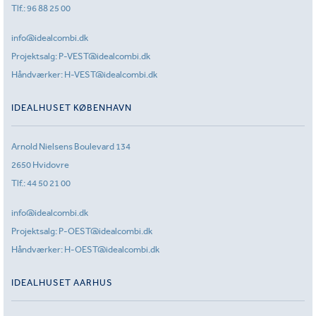
Tlf.:
96 88 25 00
info@idealcombi.dk
Projektsalg:
P-VEST@idealcombi.dk
Håndværker:
H-VEST@idealcombi.dk
IDEALHUSET KØBENHAVN
Arnold Nielsens Boulevard 134
2650 Hvidovre
Tlf.:
44 50 21 00
info@idealcombi.dk
Projektsalg:
P-OEST@idealcombi.dk
Håndværker:
H-OEST@idealcombi.dk
IDEALHUSET AARHUS