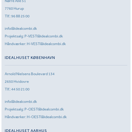
Nørre Allé 51
7760 Hurup
Tlf.:
96 88 25 00
info@idealcombi.dk
Projektsalg:
P-VEST@idealcombi.dk
Håndværker:
H-VEST@idealcombi.dk
IDEALHUSET KØBENHAVN
Arnold Nielsens Boulevard 134
2650 Hvidovre
Tlf.:
44 50 21 00
info@idealcombi.dk
Projektsalg:
P-OEST@idealcombi.dk
Håndværker:
H-OEST@idealcombi.dk
IDEALHUSET AARHUS