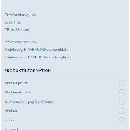
Tilst Søndervej 104
8381 Tilst
Tlf.:
96 88 25 00
info@idealcombi.dk
Projektsalg:
P-AARHUS@idealcombi.dk
Håndværker:
H-AARHUS@idealcombi.dk
PRODUKTINFORMATION
Vinduer privat
Vinduer erhverv
Kvalitetssikring og Certifikater
Vinduer
Futura+
Futura+i