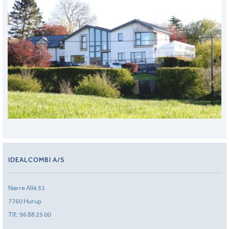
IDEALCOMBI A/S
Nørre Allé 51
7760 Hurup
Tlf.:
96 88 25 00