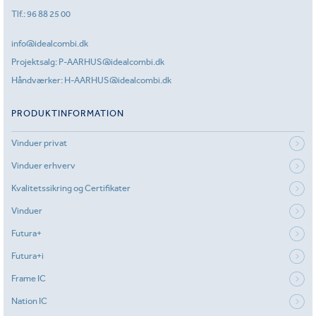
Tlf.:
96 88 25 00
info@idealcombi.dk
Projektsalg:
P-AARHUS@idealcombi.dk
Håndværker:
H-AARHUS@idealcombi.dk
PRODUKTINFORMATION
Vinduer privat
Vinduer erhverv
Kvalitetssikring og Certifikater
Vinduer
Futura+
Futura+i
Frame IC
Nation IC