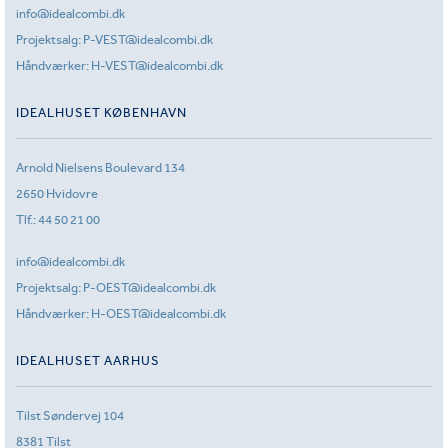
info@idealcombi.dk
Projektsalg:
P-VEST@idealcombi.dk
Håndværker:
H-VEST@idealcombi.dk
IDEALHUSET KØBENHAVN
Arnold Nielsens Boulevard 134
2650 Hvidovre
Tlf.:
44 50 21 00
info@idealcombi.dk
Projektsalg:
P-OEST@idealcombi.dk
Håndværker:
H-OEST@idealcombi.dk
IDEALHUSET AARHUS
Tilst Søndervej 104
8381 Tilst