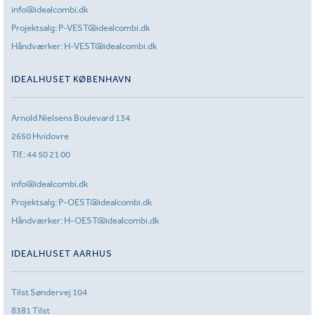
info@idealcombi.dk
Projektsalg:
P-VEST@idealcombi.dk
Håndværker:
H-VEST@idealcombi.dk
IDEALHUSET KØBENHAVN
Arnold Nielsens Boulevard 134
2650 Hvidovre
Tlf.:
44 50 21 00
info@idealcombi.dk
Projektsalg:
P-OEST@idealcombi.dk
Håndværker:
H-OEST@idealcombi.dk
IDEALHUSET AARHUS
Tilst Søndervej 104
8381 Tilst