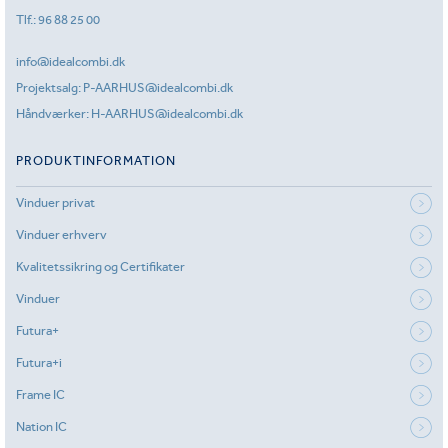
Tlf.:
96 88 25 00
info@idealcombi.dk
Projektsalg:
P-AARHUS@idealcombi.dk
Håndværker:
H-AARHUS@idealcombi.dk
PRODUKTINFORMATION
Vinduer privat
Vinduer erhverv
Kvalitetssikring og Certifikater
Vinduer
Futura+
Futura+i
Frame IC
Nation IC