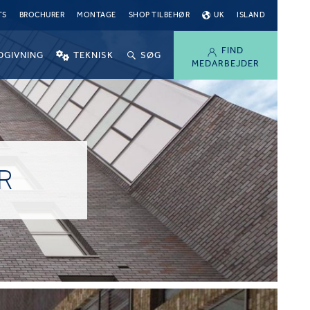
TS
BROCHURER
MONTAGE
SHOP TILBEHØR
UK
ISLAND
FIND
DGIVNING
TEKNISK
SØG
MEDARBEJDER
R