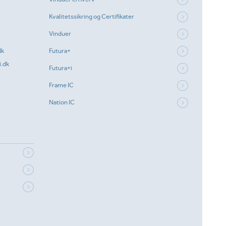
Kvalitetssikring og Certifikater
Vinduer
dk
Futura+
.dk
Futura+i
Frame IC
Nation IC