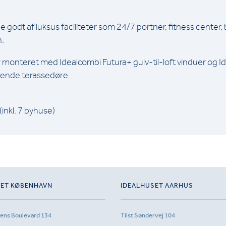
 godt af luksus faciliteter som 24/7 portner, fitness center
n.
er monteret med Idealcombi Futura+ gulv-til-loft vinduer og 
ende terassedøre.
(inkl. 7 byhuse)
SET KØBENHAVN
IDEALHUSET AARHUS
sens Boulevard 134
Tilst Søndervej 104