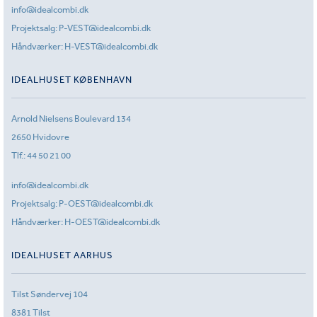
info@idealcombi.dk
Projektsalg:
P-VEST@idealcombi.dk
Håndværker:
H-VEST@idealcombi.dk
IDEALHUSET KØBENHAVN
Arnold Nielsens Boulevard 134
2650 Hvidovre
Tlf.:
44 50 21 00
info@idealcombi.dk
Projektsalg:
P-OEST@idealcombi.dk
Håndværker:
H-OEST@idealcombi.dk
IDEALHUSET AARHUS
Tilst Søndervej 104
8381 Tilst