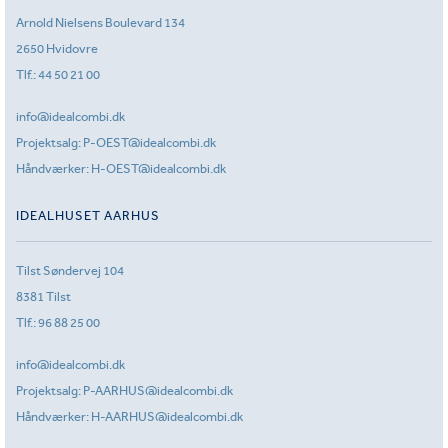
Arnold Nielsens Boulevard 134
2650 Hvidovre
Tlf.:
44 50 21 00
info@idealcombi.dk
Projektsalg:
P-OEST@idealcombi.dk
Håndværker:
H-OEST@idealcombi.dk
IDEALHUSET AARHUS
Tilst Søndervej 104
8381 Tilst
Tlf.:
96 88 25 00
info@idealcombi.dk
Projektsalg:
P-AARHUS@idealcombi.dk
Håndværker:
H-AARHUS@idealcombi.dk