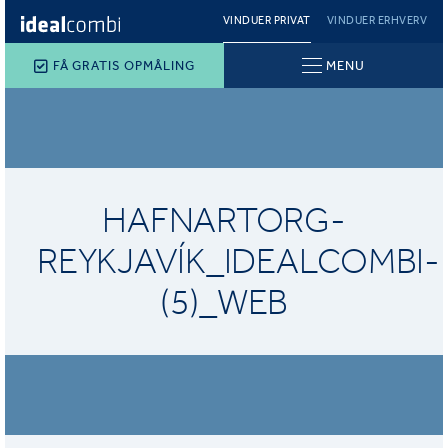
VINDUER PRIVAT
VINDUER ERHVERV
FÅ GRATIS OPMÅLING
MENU
HAFNARTORG-
REYKJAVÍK_IDEALCOMBI-
(5)_WEB