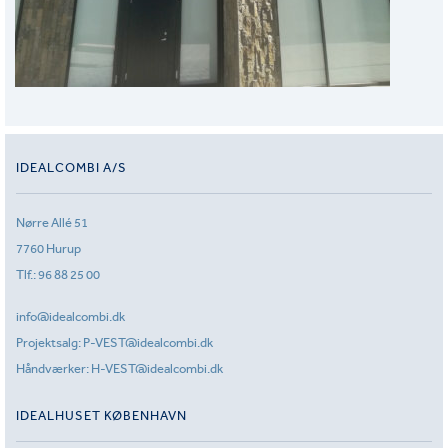
IDEALCOMBI A/S
Nørre Allé 51
7760 Hurup
Tlf.:
96 88 25 00
info@idealcombi.dk
Projektsalg:
P-VEST@idealcombi.dk
Håndværker:
H-VEST@idealcombi.dk
IDEALHUSET KØBENHAVN