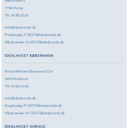
Nørre Allé 51
7760 Hurup
Tlf.:
96 88 25 00
info@idealcombi.dk
Projektsalg:
P-VEST@idealcombi.dk
Håndværker:
H-VEST@idealcombi.dk
IDEALHUSET KØBENHAVN
Arnold Nielsens Boulevard 134
2650 Hvidovre
Tlf.:
44 50 21 00
info@idealcombi.dk
Projektsalg:
P-OEST@idealcombi.dk
Håndværker:
H-OEST@idealcombi.dk
IDEALHUSET AARHUS