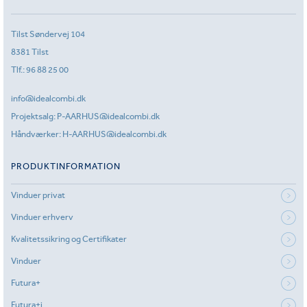
Tilst Søndervej 104
8381 Tilst
Tlf.:
96 88 25 00
info@idealcombi.dk
Projektsalg:
P-AARHUS@idealcombi.dk
Håndværker:
H-AARHUS@idealcombi.dk
PRODUKTINFORMATION
Vinduer privat
Vinduer erhverv
Kvalitetssikring og Certifikater
Vinduer
Futura+
Futura+i