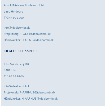
Arnold Nielsens Boulevard 134
2650 Hvidovre
Tlf.:
44 50 21 00
info@idealcombi.dk
Projektsalg:
P-OEST@idealcombi.dk
Håndværker:
H-OEST@idealcombi.dk
IDEALHUSET AARHUS
Tilst Søndervej 104
8381 Tilst
Tlf.:
96 88 25 00
info@idealcombi.dk
Projektsalg:
P-AARHUS@idealcombi.dk
Håndværker:
H-AARHUS@idealcombi.dk