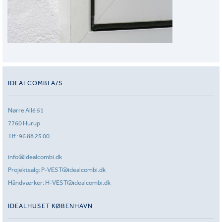
IDEALCOMBI A/S
Nørre Allé 51
7760 Hurup
Tlf.:
96 88 25 00
info@idealcombi.dk
Projektsalg:
P-VEST@idealcombi.dk
Håndværker:
H-VEST@idealcombi.dk
IDEALHUSET KØBENHAVN