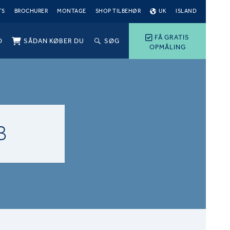
TS
BROCHURER
MONTAGE
SHOP TILBEHØR
UK
ISLAND
FÅ GRATIS
O
SÅDAN KØBER DU
SØG
OPMÅLING
B