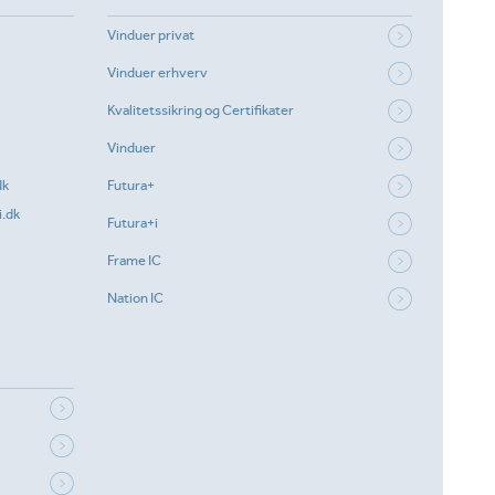
Vinduer privat
Vinduer erhverv
Kvalitetssikring og Certifikater
Vinduer
dk
Futura+
.dk
Futura+i
Frame IC
Nation IC