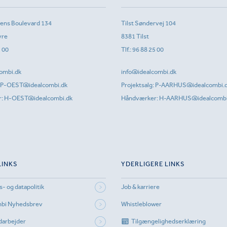
sens Boulevard 134
Tilst Søndervej 104
vre
8381 Tilst
1 00
Tlf.:
96 88 25 00
ombi.dk
info@idealcombi.dk
P-OEST@idealcombi.dk
Projektsalg:
P-AARHUS@idealcombi.
r:
H-OEST@idealcombi.dk
Håndværker:
H-AARHUS@idealcombi
LINKS
YDERLIGERE LINKS
s- og datapolitik
Job & karriere
mbi Nyhedsbrev
Whistleblower
darbejder
Tilgængelighedserklæring