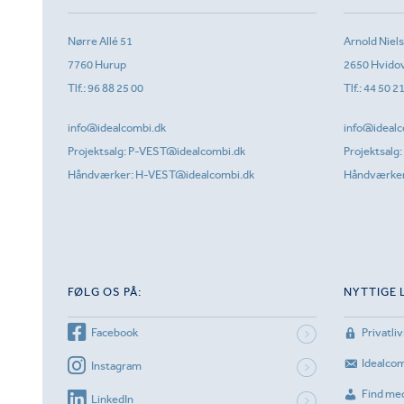
Nørre Allé 51
Arnold Niel
7760 Hurup
2650 Hvido
Tlf.:
96 88 25 00
Tlf.:
44 50 2
info@idealcombi.dk
info@idealc
Projektsalg:
P-VEST@idealcombi.dk
Projektsalg:
Håndværker:
H-VEST@idealcombi.dk
Håndværke
FØLG OS PÅ:
NYTTIGE 
Facebook
Privatliv
Idealco
Instagram
Find me
LinkedIn