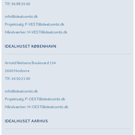
Tlf.:
96 88 25 00
info@idealcombi.dk
Projektsalg:
P-VEST@idealcombi.dk
Håndværker:
H-VEST@idealcombi.dk
IDEALHUSET KØBENHAVN
Arnold Nielsens Boulevard 134
2650 Hvidovre
Tlf.:
44 50 21 00
info@idealcombi.dk
Projektsalg:
P-OEST@idealcombi.dk
Håndværker:
H-OEST@idealcombi.dk
IDEALHUSET AARHUS