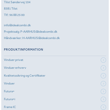
Tilst Søndervej 104
8381 Tilst
Tlf.:
96 88 25 00
info@idealcombi.dk
Projektsalg:
P-AARHUS@idealcombi.dk
Håndværker:
H-AARHUS@idealcombi.dk
PRODUKTINFORMATION
Vinduer privat
Vinduer erhverv
Kvalitetssikring og Certifikater
Vinduer
Futura+
Futura+i
Frame IC