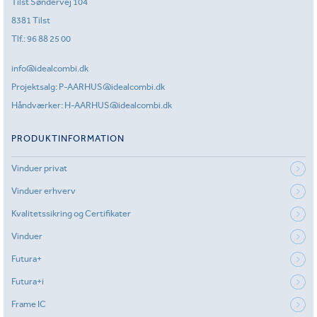
Tilst Søndervej 104
8381 Tilst
Tlf.:
96 88 25 00
info@idealcombi.dk
Projektsalg:
P-AARHUS@idealcombi.dk
Håndværker:
H-AARHUS@idealcombi.dk
PRODUKTINFORMATION
Vinduer privat
Vinduer erhverv
Kvalitetssikring og Certifikater
Vinduer
Futura+
Futura+i
Frame IC