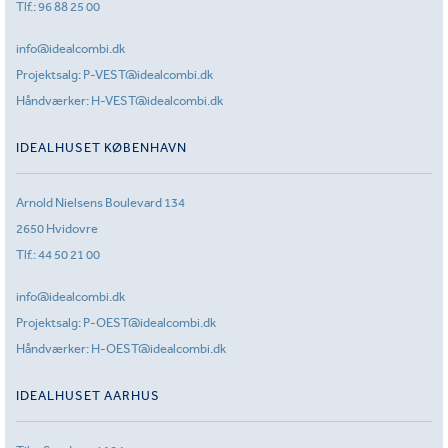
Tlf.:
96 88 25 00
info@idealcombi.dk
Projektsalg:
P-VEST@idealcombi.dk
Håndværker:
H-VEST@idealcombi.dk
IDEALHUSET KØBENHAVN
Arnold Nielsens Boulevard 134
2650 Hvidovre
Tlf.:
44 50 21 00
info@idealcombi.dk
Projektsalg:
P-OEST@idealcombi.dk
Håndværker:
H-OEST@idealcombi.dk
IDEALHUSET AARHUS