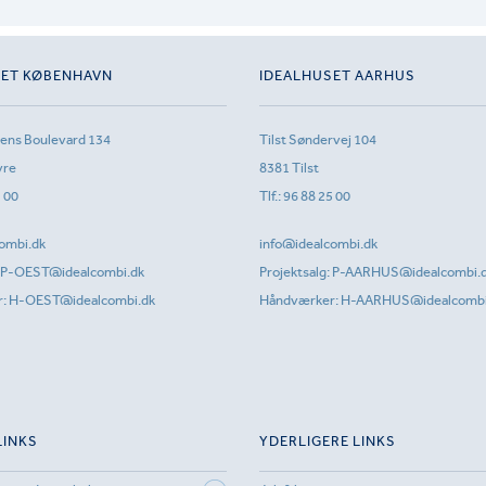
SET KØBENHAVN
IDEALHUSET AARHUS
sens Boulevard 134
Tilst Søndervej 104
vre
8381 Tilst
1 00
Tlf.:
96 88 25 00
ombi.dk
info@idealcombi.dk
P-OEST@idealcombi.dk
Projektsalg:
P-AARHUS@idealcombi.
r:
H-OEST@idealcombi.dk
Håndværker:
H-AARHUS@idealcombi
LINKS
YDERLIGERE LINKS