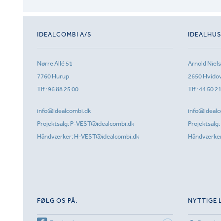
IDEALCOMBI A/S
IDEALHU
Nørre Allé 51
Arnold Niel
7760 Hurup
2650 Hvido
Tlf.:
96 88 25 00
Tlf.:
44 50 2
info@idealcombi.dk
info@idealc
Projektsalg:
P-VEST@idealcombi.dk
Projektsalg:
Håndværker:
H-VEST@idealcombi.dk
Håndværke
FØLG OS PÅ:
NYTTIGE 