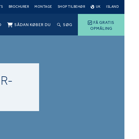
TS
BROCHURER
MONTAGE
SHOP TILBEHØR
UK
ISLAND
FÅ GRATIS
O
SÅDAN KØBER DU
SØG
OPMÅLING
R-