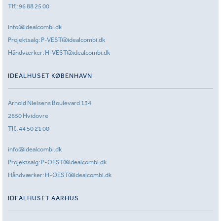
Tlf.:
96 88 25 00
info@idealcombi.dk
Projektsalg:
P-VEST@idealcombi.dk
Håndværker:
H-VEST@idealcombi.dk
IDEALHUSET KØBENHAVN
Arnold Nielsens Boulevard 134
2650 Hvidovre
Tlf.:
44 50 21 00
info@idealcombi.dk
Projektsalg:
P-OEST@idealcombi.dk
Håndværker:
H-OEST@idealcombi.dk
IDEALHUSET AARHUS