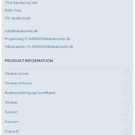
Tilst Søndervej 104
8381 Tilst
Tlf.:
96 88 25 00
info@idealcombi.dk
Projektsalg:
P-AARHUS@idealcombi.dk
Håndværker:
H-AARHUS@idealcombi.dk
PRODUKTINFORMATION
Vinduer privat
Vinduer erhverv
Kvalitetssikring og Certifikater
Vinduer
Futura+
Futura+i
Frame IC