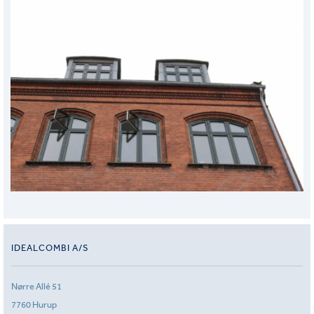
IDEALCOMBI A/S
Nørre Allé 51
7760 Hurup