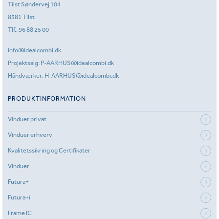
Tilst Søndervej 104
8381 Tilst
Tlf.:
96 88 25 00
info@idealcombi.dk
Projektsalg:
P-AARHUS@idealcombi.dk
Håndværker:
H-AARHUS@idealcombi.dk
PRODUKTINFORMATION
Vinduer privat
Vinduer erhverv
Kvalitetssikring og Certifikater
Vinduer
Futura+
Futura+i
Frame IC