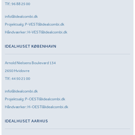
Tlf.:
96 88 25 00
info@idealcombi.dk
Projektsalg:
P-VEST@idealcombi.dk
Håndværker:
H-VEST@idealcombi.dk
IDEALHUSET KØBENHAVN
Arnold Nielsens Boulevard 134
2650 Hvidovre
Tlf.:
44 50 21 00
info@idealcombi.dk
Projektsalg:
P-OEST@idealcombi.dk
Håndværker:
H-OEST@idealcombi.dk
IDEALHUSET AARHUS