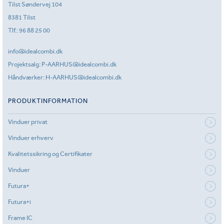
Tilst Søndervej 104
8381 Tilst
Tlf.:
96 88 25 00
info@idealcombi.dk
Projektsalg:
P-AARHUS@idealcombi.dk
Håndværker:
H-AARHUS@idealcombi.dk
PRODUKTINFORMATION
Vinduer privat
Vinduer erhverv
Kvalitetssikring og Certifikater
Vinduer
Futura+
Futura+i
Frame IC