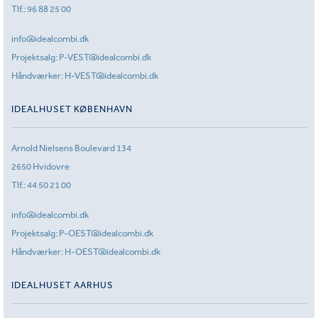
Tlf.:
96 88 25 00
info@idealcombi.dk
Projektsalg:
P-VEST@idealcombi.dk
Håndværker:
H-VEST@idealcombi.dk
IDEALHUSET KØBENHAVN
Arnold Nielsens Boulevard 134
2650 Hvidovre
Tlf.:
44 50 21 00
info@idealcombi.dk
Projektsalg:
P-OEST@idealcombi.dk
Håndværker:
H-OEST@idealcombi.dk
IDEALHUSET AARHUS