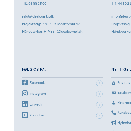
Tlf.:
96 88 25 00
Tlf.:
44 50 2
info@idealcombi.dk
info@idealc
Projektsalg:
P-VEST@idealcombi.dk
Projektsalg:
Håndværker:
H-VEST@idealcombi.dk
Håndværke
FØLG OS PÅ:
NYTTIGE 
Facebook
Privatliv
Idealco
Instagram
Find me
LinkedIn
Kundese
YouTube
Nyhede