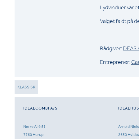
Lydvinduer var et
Valget faldt på d
Rådgiver:
DEAS 
Entreprenør:
Ca
KLASSISK
IDEALCOMBI A/S
IDEALHU
Nørre Allé 51
Arnold Niel
7760 Hurup
2650 Hvido