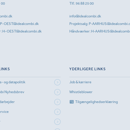
1 00
Tlf.:
96 88 25 00
ombi.dk
info@idealcombi.dk
P-OEST@idealcombi.dk
Projektsalg:
P-AARHUS@idealcombi.
r:
H-OEST@idealcombi.dk
Håndværker:
H-AARHUS@idealcombi
LINKS
YDERLIGERE LINKS
s- og datapolitik
Job & karriere
mbi Nyhedsbrev
Whistleblower
darbejder
Tilgængelighedserklæring
rvice
r