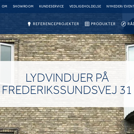
OM
SHOWROOM
KUNDESERVICE
VEDLIGEHOLDELSE
NYHEDER/ EVEN
REFERENCEPROJEKTER
PRODUKTER
RÅ
LYDVINDUER PÅ
FREDERIKSSUNDSVEJ 31