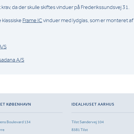
 krav, da der skulle skiftes vinduer på Frederikssundsvej 31.
e klassiske
Frame IC
vinduer med lydglas, som er monteret a
A/S
sadana A/S
SET KØBENHAVN
IDEALHUSET AARHUS
sens Boulevard 134
Tilst Søndervej 104
vre
8381 Tilst