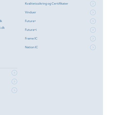
Kvalitetssikring og Certifikater
Vinduer
dk
Futura+
.dk
Futura+i
Frame IC
Nation IC