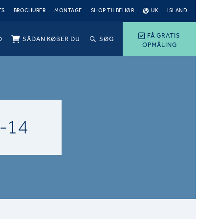
TS
BROCHURER
MONTAGE
SHOP TILBEHØR
UK
ISLAND
FÅ GRATIS
O
SÅDAN KØBER DU
SØG
OPMÅLING
-14