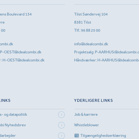
sens Boulevard 134
Tilst Søndervej 104
vre
8381 Tilst
1 00
Tlf.:
96 88 25 00
ombi.dk
info@idealcombi.dk
P-OEST@idealcombi.dk
Projektsalg:
P-AARHUS@idealcombi.
r:
H-OEST@idealcombi.dk
Håndværker:
H-AARHUS@idealcombi
LINKS
YDERLIGERE LINKS
s- og datapolitik
Job & karriere
mbi Nyhedsbrev
Whistleblower
darbejder
Tilgængelighedserklæring