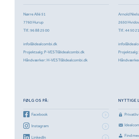
Nørre Allé 51
Arnold Niel
7760 Hurup
2650 Hvido
Tlf.:
96 88 25 00
Tlf.:
44 50 2
info@idealcombi.dk
info@idealc
Projektsalg:
P-VEST@idealcombi.dk
Projektsalg:
Håndværker:
H-VEST@idealcombi.dk
Håndværke
FØLG OS PÅ:
NYTTIGE 
Facebook
Privatliv
Idealco
Instagram
Find me
LinkedIn