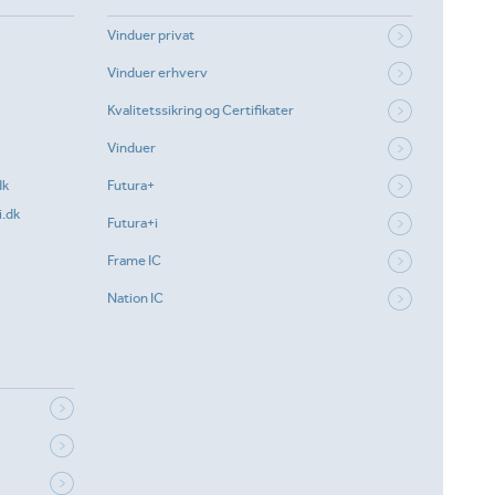
Vinduer privat
Vinduer erhverv
Kvalitetssikring og Certifikater
Vinduer
dk
Futura+
.dk
Futura+i
Frame IC
Nation IC