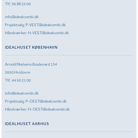
Tlf.:
96 88 25 00
info@idealcombi.dk
Projektsalg:
P-VEST@idealcombi.dk
Håndværker:
H-VEST@idealcombi.dk
IDEALHUSET KØBENHAVN
Arnold Nielsens Boulevard 134
2650 Hvidovre
Tlf.:
44 50 21 00
info@idealcombi.dk
Projektsalg:
P-OEST@idealcombi.dk
Håndværker:
H-OEST@idealcombi.dk
IDEALHUSET AARHUS