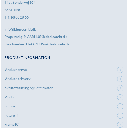
Tilst Søndervej 104
8381 Tilst
Tlf.:
96 88 25 00
info@idealcombi.dk
Projektsalg:
P-AARHUS@idealcombi.dk
Håndværker:
H-AARHUS@idealcombi.dk
PRODUKTINFORMATION
Vinduer privat
Vinduer erhverv
Kvalitetssikring og Certifikater
Vinduer
Futura+
Futura+i
Frame IC