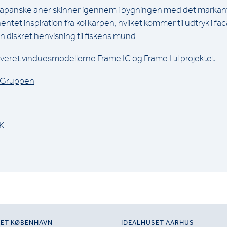
apanske aner skinner igennem i bygningen med det markante
entet inspiration fra koi karpen, hvilket kommer til udtryk i 
 diskret henvisning til fiskens mund.
everet vinduesmodellerne
Frame IC
og
Frame I
til projektet.
 Gruppen
K
SET KØBENHAVN
IDEALHUSET AARHUS