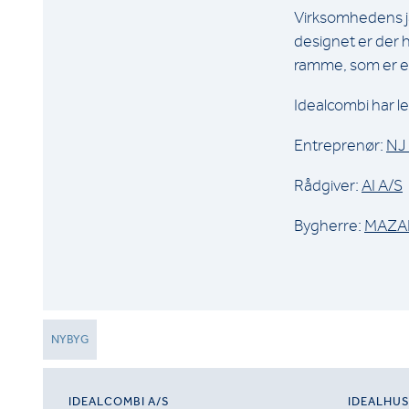
Virksomhedens j
designet er der h
ramme, som er en
Idealcombi har l
Entreprenør:
NJ
Rådgiver:
AI A/S
Bygherre:
MAZA
NYBYG
IDEALCOMBI A/S
IDEALHU