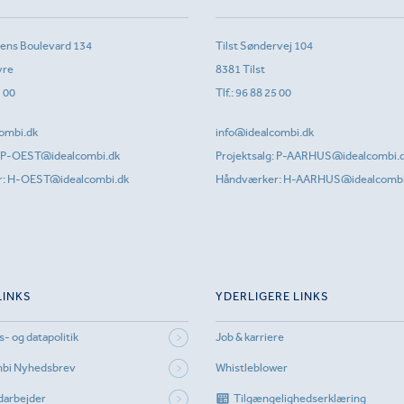
sens Boulevard 134
Tilst Søndervej 104
vre
8381 Tilst
1 00
Tlf.:
96 88 25 00
ombi.dk
info@idealcombi.dk
P-OEST@idealcombi.dk
Projektsalg:
P-AARHUS@idealcombi.
r:
H-OEST@idealcombi.dk
Håndværker:
H-AARHUS@idealcombi
LINKS
YDERLIGERE LINKS
s- og datapolitik
Job & karriere
mbi Nyhedsbrev
Whistleblower
darbejder
Tilgængelighedserklæring