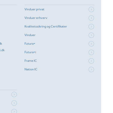
Vinduer privat
Vinduer erhverv
Kvalitetssikring og Certifikater
Vinduer
dk
Futura+
.dk
Futura+i
Frame IC
Nation IC