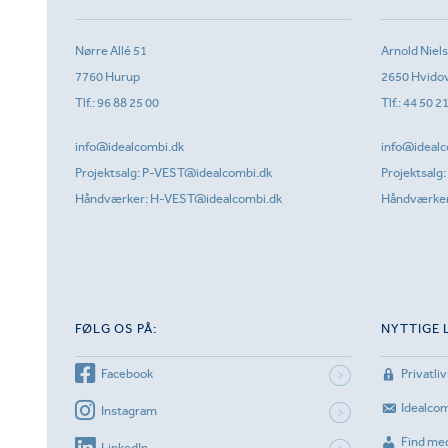
Nørre Allé 51
Arnold Niel
7760 Hurup
2650 Hvido
Tlf.:
96 88 25 00
Tlf.:
44 50 2
info@idealcombi.dk
info@idealc
Projektsalg:
P-VEST@idealcombi.dk
Projektsalg:
Håndværker:
H-VEST@idealcombi.dk
Håndværke
FØLG OS PÅ:
NYTTIGE 
Facebook
Privatliv
Idealco
Instagram
Find me
LinkedIn