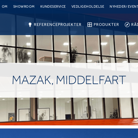
OM
SHOWROOM
KUNDESERVICE
VEDLIGEHOLDELSE
NYHEDER/ EVEN
REFERENCEPROJEKTER
PRODUKTER
RÅ
MAZAK, MIDDELFART