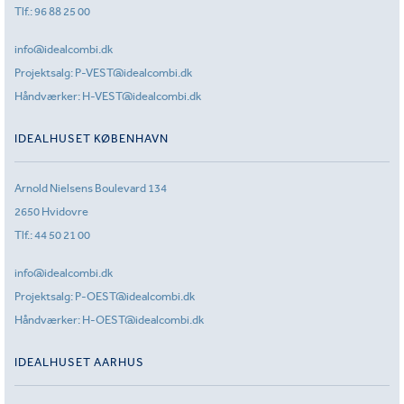
Tlf.:
96 88 25 00
info@idealcombi.dk
Projektsalg:
P-VEST@idealcombi.dk
Håndværker:
H-VEST@idealcombi.dk
IDEALHUSET KØBENHAVN
Arnold Nielsens Boulevard 134
2650 Hvidovre
Tlf.:
44 50 21 00
info@idealcombi.dk
Projektsalg:
P-OEST@idealcombi.dk
Håndværker:
H-OEST@idealcombi.dk
IDEALHUSET AARHUS