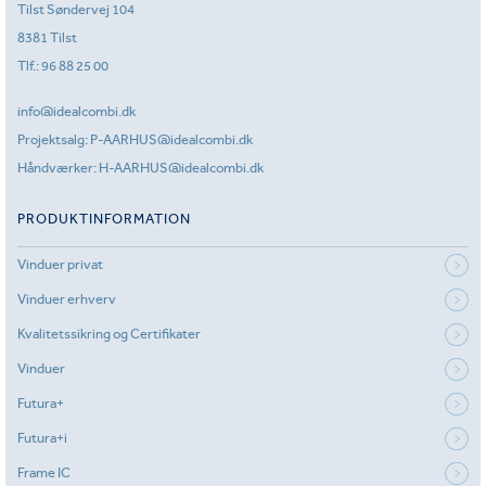
Tilst Søndervej 104
8381 Tilst
Tlf.:
96 88 25 00
info@idealcombi.dk
Projektsalg:
P-AARHUS@idealcombi.dk
Håndværker:
H-AARHUS@idealcombi.dk
PRODUKTINFORMATION
Vinduer privat
Vinduer erhverv
Kvalitetssikring og Certifikater
Vinduer
Futura+
Futura+i
Frame IC