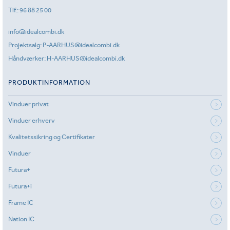
Tlf.:
96 88 25 00
info@idealcombi.dk
Projektsalg:
P-AARHUS@idealcombi.dk
Håndværker:
H-AARHUS@idealcombi.dk
PRODUKTINFORMATION
Vinduer privat
Vinduer erhverv
Kvalitetssikring og Certifikater
Vinduer
Futura+
Futura+i
Frame IC
Nation IC