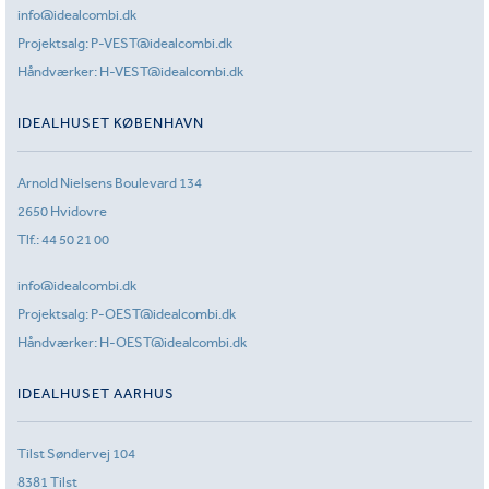
info@idealcombi.dk
Projektsalg:
P-VEST@idealcombi.dk
Håndværker:
H-VEST@idealcombi.dk
IDEALHUSET KØBENHAVN
Arnold Nielsens Boulevard 134
2650 Hvidovre
Tlf.:
44 50 21 00
info@idealcombi.dk
Projektsalg:
P-OEST@idealcombi.dk
Håndværker:
H-OEST@idealcombi.dk
IDEALHUSET AARHUS
Tilst Søndervej 104
8381 Tilst