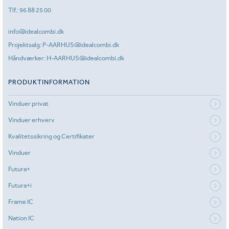
Tlf.:
96 88 25 00
info@idealcombi.dk
Projektsalg:
P-AARHUS@idealcombi.dk
Håndværker:
H-AARHUS@idealcombi.dk
PRODUKTINFORMATION
Vinduer privat
Vinduer erhverv
Kvalitetssikring og Certifikater
Vinduer
Futura+
Futura+i
Frame IC
Nation IC