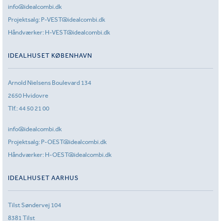
info@idealcombi.dk
Projektsalg:
P-VEST@idealcombi.dk
Håndværker:
H-VEST@idealcombi.dk
IDEALHUSET KØBENHAVN
Arnold Nielsens Boulevard 134
2650 Hvidovre
Tlf.:
44 50 21 00
info@idealcombi.dk
Projektsalg:
P-OEST@idealcombi.dk
Håndværker:
H-OEST@idealcombi.dk
IDEALHUSET AARHUS
Tilst Søndervej 104
8381 Tilst