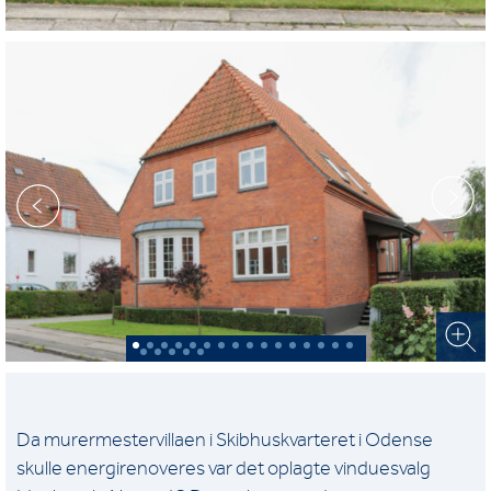
Da murermestervillaen i Skibhuskvarteret i Odense
skulle energirenoveres var det oplagte vinduesvalg