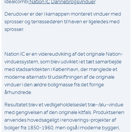
Idealcombi
Nation IC
Dannebrogsvinduer
.
Derudover er der i karnappen monteret vinduer med
sprosser og terrassedøren til haven er ligeledes med
sprosser.
Nation IC er en videreudvikling af det originale Nation-
vinduessystem, som blev udviklet i et tæt samarbejde
med stadsarkitekten i København, der manglede et
moderne alternativ til udskiftningen af de originale
vinduer i den ældre boligmasse fra det forrige
århundrede.
Resultatet blev et vedligeholdelseslet træ-/alu-vindue
med gengivelsen af den originale kitfals. Produktserien
anvendes hovedsageligt i renoverings-projekter af
boliger fra 1850-1960, men også i moderne byggeri,