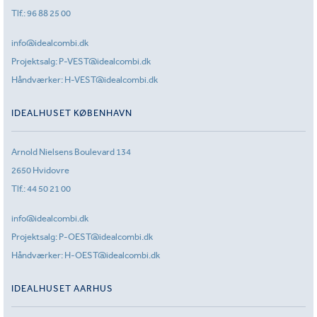
Tlf.:
96 88 25 00
info@idealcombi.dk
Projektsalg:
P-VEST@idealcombi.dk
Håndværker:
H-VEST@idealcombi.dk
IDEALHUSET KØBENHAVN
Arnold Nielsens Boulevard 134
2650 Hvidovre
Tlf.:
44 50 21 00
info@idealcombi.dk
Projektsalg:
P-OEST@idealcombi.dk
Håndværker:
H-OEST@idealcombi.dk
IDEALHUSET AARHUS