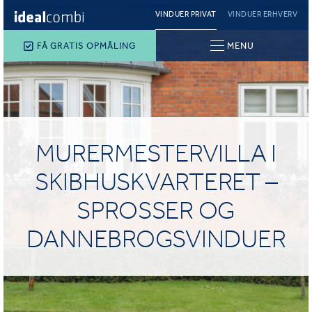
VINDUER PRIVAT
VINDUER ERHVERV
FÅ GRATIS OPMÅLING
MENU
MURERMESTERVILLA I
SKIBHUSKVARTERET –
SPROSSER OG
DANNEBROGSVINDUER