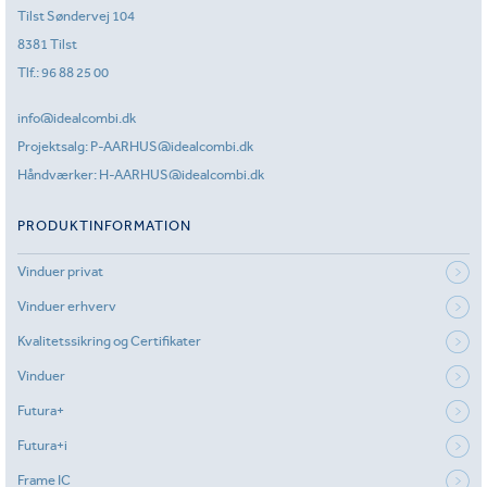
Tilst Søndervej 104
8381 Tilst
Tlf.:
96 88 25 00
info@idealcombi.dk
Projektsalg:
P-AARHUS@idealcombi.dk
Håndværker:
H-AARHUS@idealcombi.dk
PRODUKTINFORMATION
Vinduer privat
Vinduer erhverv
Kvalitetssikring og Certifikater
Vinduer
Futura+
Futura+i
Frame IC