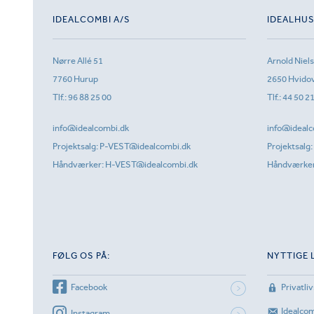
IDEALCOMBI A/S
IDEALHU
Nørre Allé 51
Arnold Niel
7760 Hurup
2650 Hvido
Tlf.:
96 88 25 00
Tlf.:
44 50 2
info@idealcombi.dk
info@idealc
Projektsalg:
P-VEST@idealcombi.dk
Projektsalg:
Håndværker:
H-VEST@idealcombi.dk
Håndværke
FØLG OS PÅ:
NYTTIGE 
Facebook
Privatliv
Idealco
Instagram