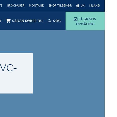
TS
BROCHURER
MONTAGE
SHOP TILBEHØR
UK
ISLAND
FÅ GRATIS
O
SÅDAN KØBER DU
SØG
OPMÅLING
VC-