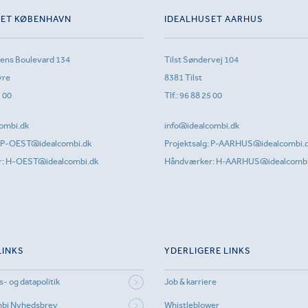
SET KØBENHAVN
IDEALHUSET AARHUS
sens Boulevard 134
Tilst Søndervej 104
vre
8381 Tilst
1 00
Tlf.:
96 88 25 00
ombi.dk
info@idealcombi.dk
P-OEST@idealcombi.dk
Projektsalg:
P-AARHUS@idealcombi.
r:
H-OEST@idealcombi.dk
Håndværker:
H-AARHUS@idealcombi
LINKS
YDERLIGERE LINKS
s- og datapolitik
Job & karriere
mbi Nyhedsbrev
Whistleblower