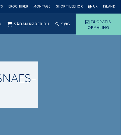
TS
BROCHURER
MONTAGE
SHOP TILBEHØR
UK
ISLAND
FÅ GRATIS
O
SÅDAN KØBER DU
SØG
OPMÅLING
SNAES-