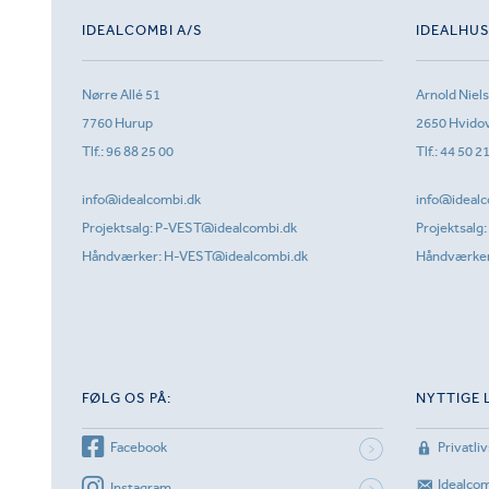
IDEALCOMBI A/S
IDEALHU
Nørre Allé 51
Arnold Niel
7760 Hurup
2650 Hvido
Tlf.:
96 88 25 00
Tlf.:
44 50 2
info@idealcombi.dk
info@idealc
Projektsalg:
P-VEST@idealcombi.dk
Projektsalg:
Håndværker:
H-VEST@idealcombi.dk
Håndværke
FØLG OS PÅ:
NYTTIGE 
Facebook
Privatliv
Idealco
Instagram