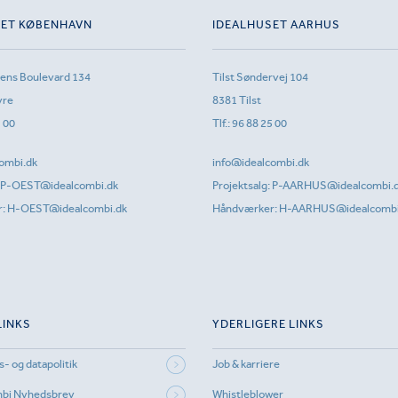
SET KØBENHAVN
IDEALHUSET AARHUS
sens Boulevard 134
Tilst Søndervej 104
vre
8381 Tilst
1 00
Tlf.:
96 88 25 00
ombi.dk
info@idealcombi.dk
P-OEST@idealcombi.dk
Projektsalg:
P-AARHUS@idealcombi.
r:
H-OEST@idealcombi.dk
Håndværker:
H-AARHUS@idealcombi
LINKS
YDERLIGERE LINKS
s- og datapolitik
Job & karriere
mbi Nyhedsbrev
Whistleblower