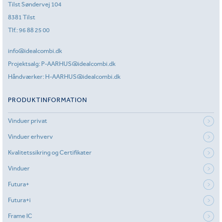
Tilst Søndervej 104
8381 Tilst
Tlf.:
96 88 25 00
info@idealcombi.dk
Projektsalg:
P-AARHUS@idealcombi.dk
Håndværker:
H-AARHUS@idealcombi.dk
PRODUKTINFORMATION
Vinduer privat
Vinduer erhverv
Kvalitetssikring og Certifikater
Vinduer
Futura+
Futura+i
Frame IC