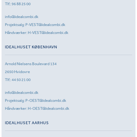
Tlf.:
96 88 25 00
info@idealcombi.dk
Projektsalg:
P-VEST@idealcombi.dk
Håndværker:
H-VEST@idealcombi.dk
IDEALHUSET KØBENHAVN
Arnold Nielsens Boulevard 134
2650 Hvidovre
Tlf.:
44 50 21 00
info@idealcombi.dk
Projektsalg:
P-OEST@idealcombi.dk
Håndværker:
H-OEST@idealcombi.dk
IDEALHUSET AARHUS