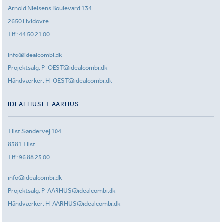
Arnold Nielsens Boulevard 134
2650 Hvidovre
Tlf.:
44 50 21 00
info@idealcombi.dk
Projektsalg:
P-OEST@idealcombi.dk
Håndværker:
H-OEST@idealcombi.dk
IDEALHUSET AARHUS
Tilst Søndervej 104
8381 Tilst
Tlf.:
96 88 25 00
info@idealcombi.dk
Projektsalg:
P-AARHUS@idealcombi.dk
Håndværker:
H-AARHUS@idealcombi.dk