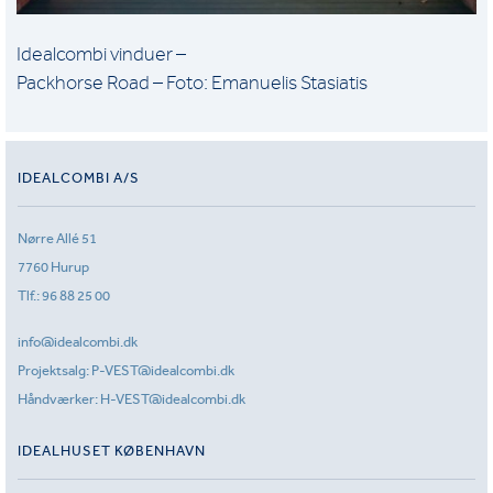
Idealcombi vinduer –
Packhorse Road – Foto: Emanuelis Stasiatis
IDEALCOMBI A/S
Nørre Allé 51
7760 Hurup
Tlf.:
96 88 25 00
info@idealcombi.dk
Projektsalg:
P-VEST@idealcombi.dk
Håndværker:
H-VEST@idealcombi.dk
IDEALHUSET KØBENHAVN