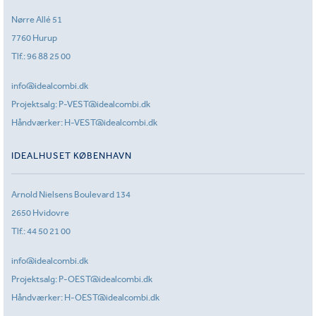
Nørre Allé 51
7760 Hurup
Tlf.:
96 88 25 00
info@idealcombi.dk
Projektsalg:
P-VEST@idealcombi.dk
Håndværker:
H-VEST@idealcombi.dk
IDEALHUSET KØBENHAVN
Arnold Nielsens Boulevard 134
2650 Hvidovre
Tlf.:
44 50 21 00
info@idealcombi.dk
Projektsalg:
P-OEST@idealcombi.dk
Håndværker:
H-OEST@idealcombi.dk