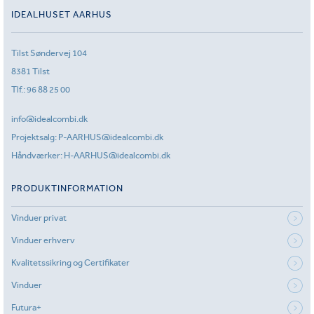
IDEALHUSET AARHUS
Tilst Søndervej 104
8381 Tilst
Tlf.:
96 88 25 00
info@idealcombi.dk
Projektsalg:
P-AARHUS@idealcombi.dk
Håndværker:
H-AARHUS@idealcombi.dk
PRODUKTINFORMATION
Vinduer privat
Vinduer erhverv
Kvalitetssikring og Certifikater
Vinduer
Futura+