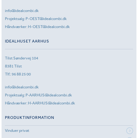
info@idealcombi.dk
Projektsalg:
P-OEST@idealcombi.dk
Håndværker:
H-OEST@idealcombi.dk
IDEALHUSET AARHUS
Tilst Søndervej 104
8381 Tilst
Tlf.:
96 88 25 00
info@idealcombi.dk
Projektsalg:
P-AARHUS@idealcombi.dk
Håndværker:
H-AARHUS@idealcombi.dk
PRODUKTINFORMATION
Vinduer privat