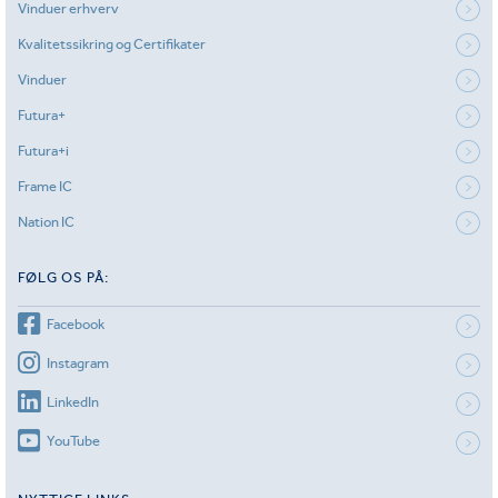
Vinduer erhverv
Kvalitetssikring og Certifikater
Vinduer
Futura+
Futura+i
Frame IC
Nation IC
FØLG OS PÅ:
Facebook
Instagram
LinkedIn
YouTube