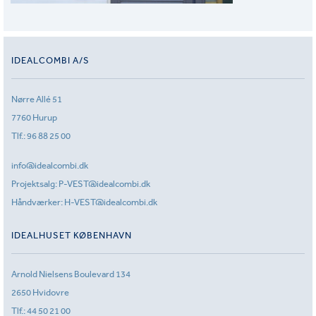
IDEALCOMBI A/S
Nørre Allé 51
7760 Hurup
Tlf.:
96 88 25 00
info@idealcombi.dk
Projektsalg:
P-VEST@idealcombi.dk
Håndværker:
H-VEST@idealcombi.dk
IDEALHUSET KØBENHAVN
Arnold Nielsens Boulevard 134
2650 Hvidovre
Tlf.:
44 50 21 00