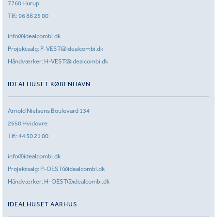
7760 Hurup
Tlf.:
96 88 25 00
info@idealcombi.dk
Projektsalg:
P-VEST@idealcombi.dk
Håndværker:
H-VEST@idealcombi.dk
IDEALHUSET KØBENHAVN
Arnold Nielsens Boulevard 134
2650 Hvidovre
Tlf.:
44 50 21 00
info@idealcombi.dk
Projektsalg:
P-OEST@idealcombi.dk
Håndværker:
H-OEST@idealcombi.dk
IDEALHUSET AARHUS