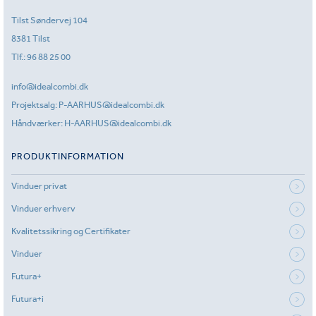
Tilst Søndervej 104
8381 Tilst
Tlf.:
96 88 25 00
info@idealcombi.dk
Projektsalg:
P-AARHUS@idealcombi.dk
Håndværker:
H-AARHUS@idealcombi.dk
PRODUKTINFORMATION
Vinduer privat
Vinduer erhverv
Kvalitetssikring og Certifikater
Vinduer
Futura+
Futura+i