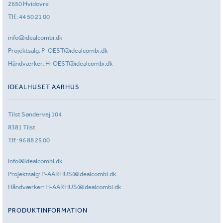
2650 Hvidovre
Tlf.:
44 50 21 00
info@idealcombi.dk
Projektsalg:
P-OEST@idealcombi.dk
Håndværker:
H-OEST@idealcombi.dk
IDEALHUSET AARHUS
Tilst Søndervej 104
8381 Tilst
Tlf.:
96 88 25 00
info@idealcombi.dk
Projektsalg:
P-AARHUS@idealcombi.dk
Håndværker:
H-AARHUS@idealcombi.dk
PRODUKTINFORMATION