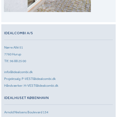
IDEALCOMBI A/S
Nørre Allé 51
7760 Hurup
Tlf.:
96 88 25 00
info@idealcombi.dk
Projektsalg:
P-VEST@idealcombi.dk
Håndværker:
H-VEST@idealcombi.dk
IDEALHUSET KØBENHAVN
Arnold Nielsens Boulevard 134