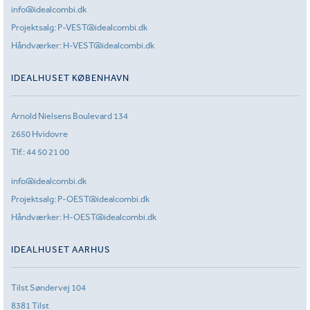
info@idealcombi.dk
Projektsalg:
P-VEST@idealcombi.dk
Håndværker:
H-VEST@idealcombi.dk
IDEALHUSET KØBENHAVN
Arnold Nielsens Boulevard 134
2650 Hvidovre
Tlf.:
44 50 21 00
info@idealcombi.dk
Projektsalg:
P-OEST@idealcombi.dk
Håndværker:
H-OEST@idealcombi.dk
IDEALHUSET AARHUS
Tilst Søndervej 104
8381 Tilst