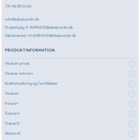
Tlf.:
96 88 25 00
info@idealcombi.dk
Projektsalg:
P-AARHUS@idealcombi.dk
Håndværker:
H-AARHUS@idealcombi.dk
PRODUKTINFORMATION
Vinduer privat
Vinduer erhverv
Kvalitetssikring og Certifikater
Vinduer
Futura+
Futura+i
Frame IC
Nation IC