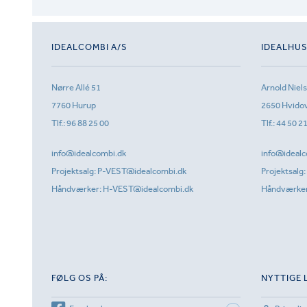
IDEALCOMBI A/S
IDEALHU
Nørre Allé 51
Arnold Niel
7760 Hurup
2650 Hvido
Tlf.:
96 88 25 00
Tlf.:
44 50 2
info@idealcombi.dk
info@idealc
Projektsalg:
P-VEST@idealcombi.dk
Projektsalg:
Håndværker:
H-VEST@idealcombi.dk
Håndværke
FØLG OS PÅ:
NYTTIGE 