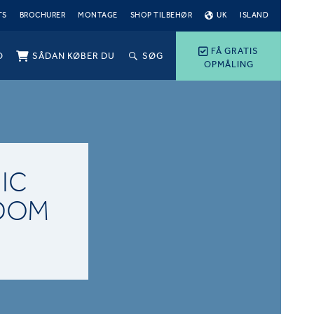
TS
BROCHURER
MONTAGE
SHOP TILBEHØR
UK
ISLAND
FÅ GRATIS
O
SÅDAN KØBER DU
SØG
OPMÅLING
IC
NDOM