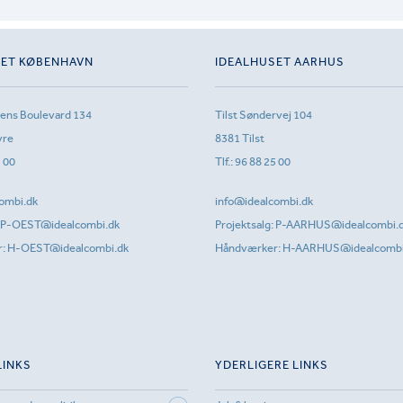
SET KØBENHAVN
IDEALHUSET AARHUS
sens Boulevard 134
Tilst Søndervej 104
vre
8381 Tilst
1 00
Tlf.:
96 88 25 00
ombi.dk
info@idealcombi.dk
P-OEST@idealcombi.dk
Projektsalg:
P-AARHUS@idealcombi.
r:
H-OEST@idealcombi.dk
Håndværker:
H-AARHUS@idealcombi
LINKS
YDERLIGERE LINKS