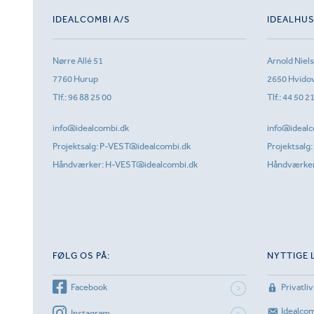
IDEALCOMBI A/S
IDEALHU
Nørre Allé 51
Arnold Niel
7760 Hurup
2650 Hvido
Tlf.:
96 88 25 00
Tlf.:
44 50 2
info@idealcombi.dk
info@idealc
Projektsalg:
P-VEST@idealcombi.dk
Projektsalg:
Håndværker:
H-VEST@idealcombi.dk
Håndværke
FØLG OS PÅ:
NYTTIGE 
Facebook
Privatliv
Idealco
Instagram