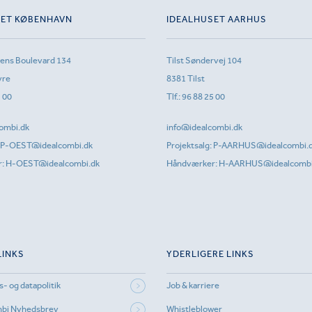
SET KØBENHAVN
IDEALHUSET AARHUS
sens Boulevard 134
Tilst Søndervej 104
vre
8381 Tilst
1 00
Tlf.:
96 88 25 00
ombi.dk
info@idealcombi.dk
P-OEST@idealcombi.dk
Projektsalg:
P-AARHUS@idealcombi.
r:
H-OEST@idealcombi.dk
Håndværker:
H-AARHUS@idealcombi
LINKS
YDERLIGERE LINKS
s- og datapolitik
Job & karriere
mbi Nyhedsbrev
Whistleblower