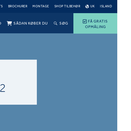
TS
BROCHURER
MONTAGE
SHOP TILBEHØR
UK
ISLAND
FÅ GRATIS
O
SÅDAN KØBER DU
SØG
OPMÅLING
-
2