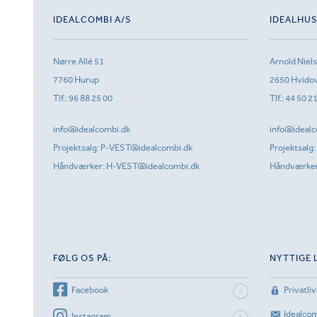
IDEALCOMBI A/S
IDEALHU
Nørre Allé 51
Arnold Niel
7760 Hurup
2650 Hvido
Tlf.:
96 88 25 00
Tlf.:
44 50 2
info@idealcombi.dk
info@idealc
Projektsalg:
P-VEST@idealcombi.dk
Projektsalg:
Håndværker:
H-VEST@idealcombi.dk
Håndværke
FØLG OS PÅ:
NYTTIGE 
Facebook
Privatliv
Idealco
Instagram