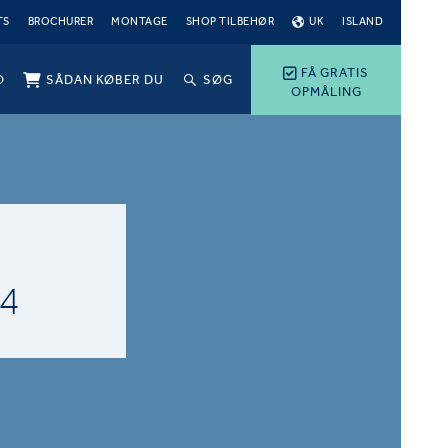
TS
BROCHURER
MONTAGE
SHOP TILBEHØR
UK
ISLAND
FÅ GRATIS
O
SÅDAN KØBER DU
SØG
OPMÅLING
-
4