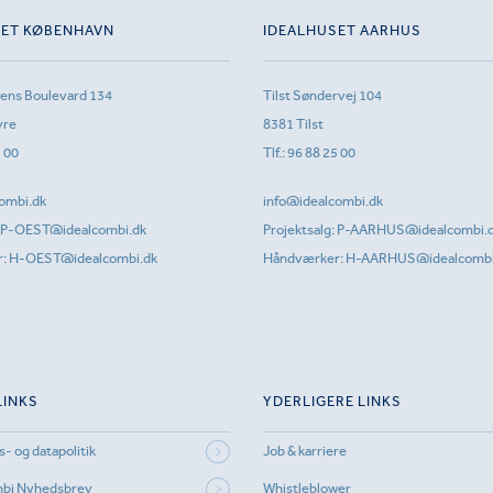
SET KØBENHAVN
IDEALHUSET AARHUS
sens Boulevard 134
Tilst Søndervej 104
vre
8381 Tilst
1 00
Tlf.:
96 88 25 00
ombi.dk
info@idealcombi.dk
P-OEST@idealcombi.dk
Projektsalg:
P-AARHUS@idealcombi.
r:
H-OEST@idealcombi.dk
Håndværker:
H-AARHUS@idealcombi
LINKS
YDERLIGERE LINKS
s- og datapolitik
Job & karriere
mbi Nyhedsbrev
Whistleblower