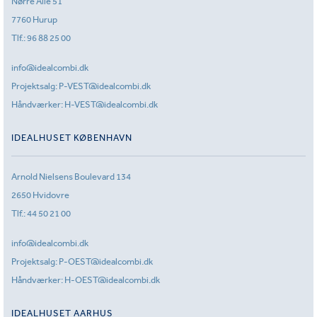
Nørre Allé 51
7760 Hurup
Tlf.:
96 88 25 00
info@idealcombi.dk
Projektsalg:
P-VEST@idealcombi.dk
Håndværker:
H-VEST@idealcombi.dk
IDEALHUSET KØBENHAVN
Arnold Nielsens Boulevard 134
2650 Hvidovre
Tlf.:
44 50 21 00
info@idealcombi.dk
Projektsalg:
P-OEST@idealcombi.dk
Håndværker:
H-OEST@idealcombi.dk
IDEALHUSET AARHUS