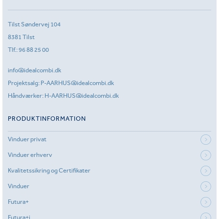
Tilst Søndervej 104
8381 Tilst
Tlf.:
96 88 25 00
info@idealcombi.dk
Projektsalg:
P-AARHUS@idealcombi.dk
Håndværker:
H-AARHUS@idealcombi.dk
PRODUKTINFORMATION
Vinduer privat
Vinduer erhverv
Kvalitetssikring og Certifikater
Vinduer
Futura+
Futura+i