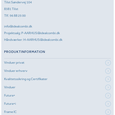
Tilst Søndervej 104
8381 Tilst
Tlf.:
96 88 25 00
info@idealcombi.dk
Projektsalg:
P-AARHUS@idealcombi.dk
Håndværker:
H-AARHUS@idealcombi.dk
PRODUKTINFORMATION
Vinduer privat
Vinduer erhverv
Kvalitetssikring og Certifikater
Vinduer
Futura+
Futura+i
Frame IC