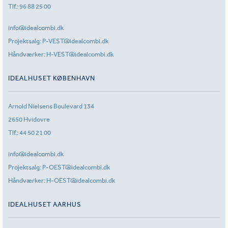
Tlf.:
96 88 25 00
info@idealcombi.dk
Projektsalg:
P-VEST@idealcombi.dk
Håndværker:
H-VEST@idealcombi.dk
IDEALHUSET KØBENHAVN
Arnold Nielsens Boulevard 134
2650 Hvidovre
Tlf.:
44 50 21 00
info@idealcombi.dk
Projektsalg:
P-OEST@idealcombi.dk
Håndværker:
H-OEST@idealcombi.dk
IDEALHUSET AARHUS