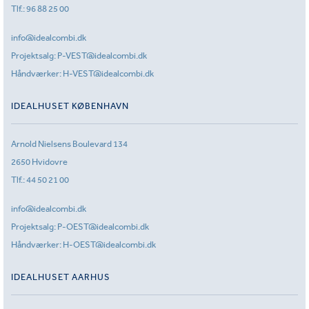
Tlf.:
96 88 25 00
info@idealcombi.dk
Projektsalg:
P-VEST@idealcombi.dk
Håndværker:
H-VEST@idealcombi.dk
IDEALHUSET KØBENHAVN
Arnold Nielsens Boulevard 134
2650 Hvidovre
Tlf.:
44 50 21 00
info@idealcombi.dk
Projektsalg:
P-OEST@idealcombi.dk
Håndværker:
H-OEST@idealcombi.dk
IDEALHUSET AARHUS