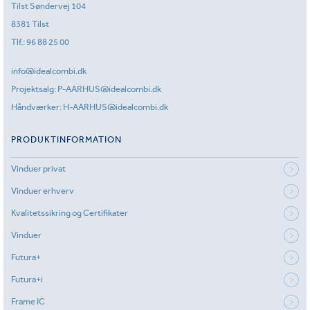
Tilst Søndervej 104
8381 Tilst
Tlf.:
96 88 25 00
info@idealcombi.dk
Projektsalg:
P-AARHUS@idealcombi.dk
Håndværker:
H-AARHUS@idealcombi.dk
PRODUKTINFORMATION
Vinduer privat
Vinduer erhverv
Kvalitetssikring og Certifikater
Vinduer
Futura+
Futura+i
Frame IC