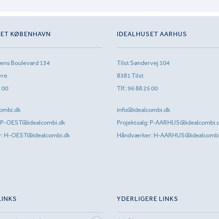
SET KØBENHAVN
IDEALHUSET AARHUS
sens Boulevard 134
Tilst Søndervej 104
vre
8381 Tilst
1 00
Tlf.:
96 88 25 00
ombi.dk
info@idealcombi.dk
P-OEST@idealcombi.dk
Projektsalg:
P-AARHUS@idealcombi.
r:
H-OEST@idealcombi.dk
Håndværker:
H-AARHUS@idealcombi
LINKS
YDERLIGERE LINKS