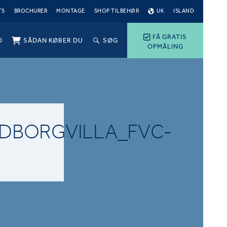
TS
BROCHURER
MONTAGE
SHOP TILBEHØR
UK
ISLAND
FÅ GRATIS
O
SÅDAN KØBER DU
SØG
OPMÅLING
NDBORGVILLA_FVC-