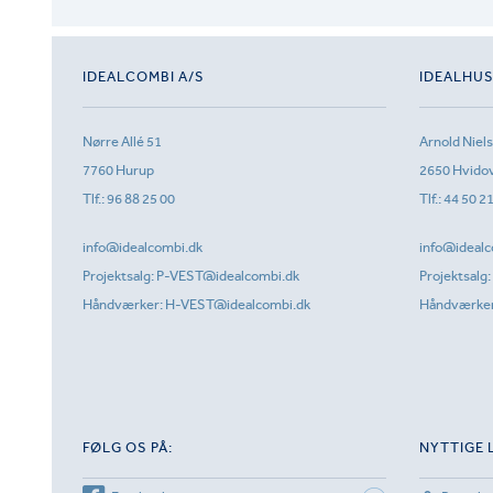
IDEALCOMBI A/S
IDEALHU
Nørre Allé 51
Arnold Niel
7760 Hurup
2650 Hvido
Tlf.:
96 88 25 00
Tlf.:
44 50 2
info@idealcombi.dk
info@idealc
Projektsalg:
P-VEST@idealcombi.dk
Projektsalg:
Håndværker:
H-VEST@idealcombi.dk
Håndværke
FØLG OS PÅ:
NYTTIGE 