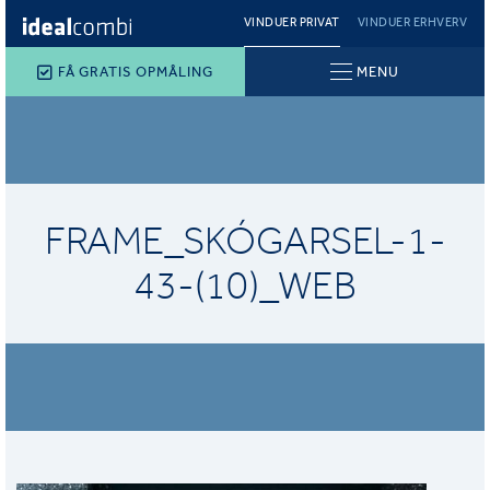
VINDUER PRIVAT
VINDUER ERHVERV
FÅ GRATIS OPMÅLING
MENU
FRAME_SKÓGARSEL-1-
43-(10)_WEB