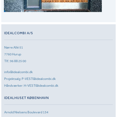
IDEALCOMBI A/S
Nørre Allé 51
7760 Hurup
Tlf.:
96 88 25 00
info@idealcombi.dk
Projektsalg:
P-VEST@idealcombi.dk
Håndværker:
H-VEST@idealcombi.dk
IDEALHUSET KØBENHAVN
Arnold Nielsens Boulevard 134