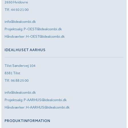
2650 Hvidovre
Tlf.:
44 50 21 00
info@idealcombi.dk
Projektsalg:
P-OEST@idealcombi.dk
Håndværker:
H-OEST@idealcombi.dk
IDEALHUSET AARHUS
Tilst Søndervej 104
8381 Tilst
Tlf.:
96 88 25 00
info@idealcombi.dk
Projektsalg:
P-AARHUS@idealcombi.dk
Håndværker:
H-AARHUS@idealcombi.dk
PRODUKTINFORMATION