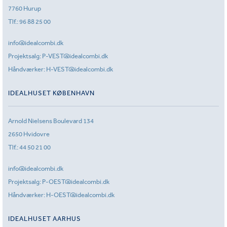
7760 Hurup
Tlf.:
96 88 25 00
info@idealcombi.dk
Projektsalg:
P-VEST@idealcombi.dk
Håndværker:
H-VEST@idealcombi.dk
IDEALHUSET KØBENHAVN
Arnold Nielsens Boulevard 134
2650 Hvidovre
Tlf.:
44 50 21 00
info@idealcombi.dk
Projektsalg:
P-OEST@idealcombi.dk
Håndværker:
H-OEST@idealcombi.dk
IDEALHUSET AARHUS