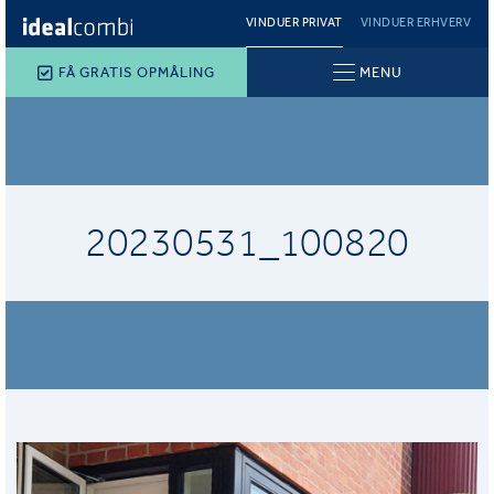
VINDUER PRIVAT
VINDUER ERHVERV
FÅ GRATIS OPMÅLING
MENU
20230531_100820