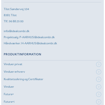
Tilst Søndervej 104
8381 Tilst
Tlf.:
96 88 25 00
info@idealcombi.dk
Projektsalg:
P-AARHUS@idealcombi.dk
Håndværker:
H-AARHUS@idealcombi.dk
PRODUKTINFORMATION
Vinduer privat
Vinduer erhverv
Kvalitetssikring og Certifikater
Vinduer
Futura+
Futura+i