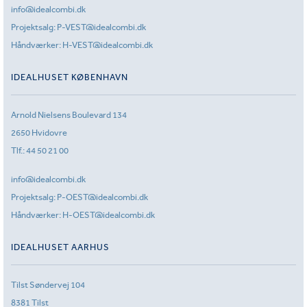
info@idealcombi.dk
Projektsalg:
P-VEST@idealcombi.dk
Håndværker:
H-VEST@idealcombi.dk
IDEALHUSET KØBENHAVN
Arnold Nielsens Boulevard 134
2650 Hvidovre
Tlf.:
44 50 21 00
info@idealcombi.dk
Projektsalg:
P-OEST@idealcombi.dk
Håndværker:
H-OEST@idealcombi.dk
IDEALHUSET AARHUS
Tilst Søndervej 104
8381 Tilst