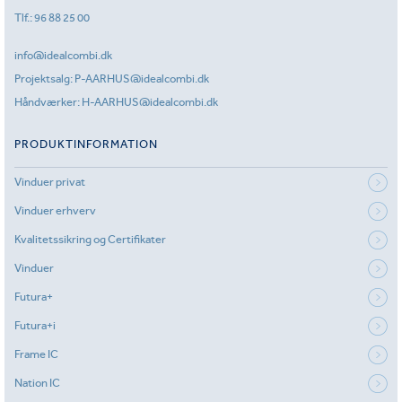
Tlf.:
96 88 25 00
info@idealcombi.dk
Projektsalg:
P-AARHUS@idealcombi.dk
Håndværker:
H-AARHUS@idealcombi.dk
PRODUKTINFORMATION
Vinduer privat
Vinduer erhverv
Kvalitetssikring og Certifikater
Vinduer
Futura+
Futura+i
Frame IC
Nation IC