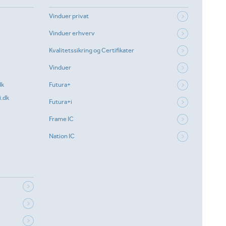
Vinduer privat
Vinduer erhverv
Kvalitetssikring og Certifikater
Vinduer
dk
Futura+
.dk
Futura+i
Frame IC
Nation IC