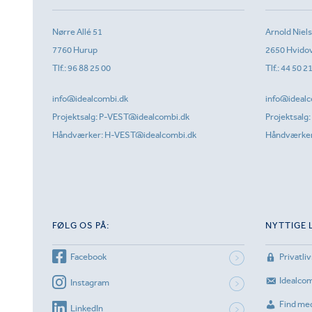
Nørre Allé 51
Arnold Niel
7760 Hurup
2650 Hvido
Tlf.:
96 88 25 00
Tlf.:
44 50 2
info@idealcombi.dk
info@idealc
Projektsalg:
P-VEST@idealcombi.dk
Projektsalg:
Håndværker:
H-VEST@idealcombi.dk
Håndværke
FØLG OS PÅ:
NYTTIGE 
Facebook
Privatliv
Idealco
Instagram
Find me
LinkedIn