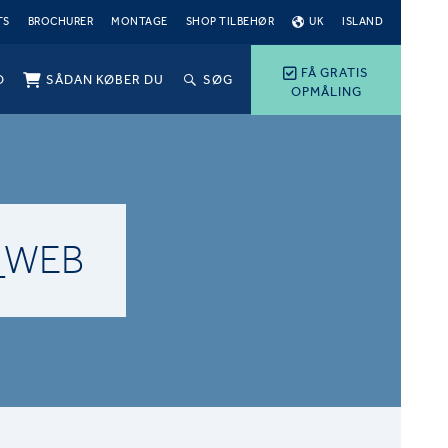
TS
BROCHURER
MONTAGE
SHOP TILBEHØR
UK
ISLAND
FÅ GRATIS
O
SÅDAN KØBER DU
SØG
OPMÅLING
_WEB