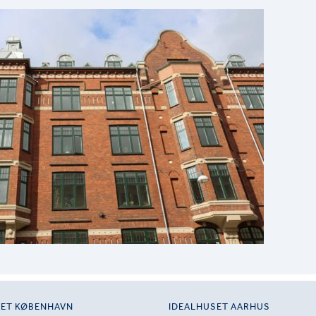
SET KØBENHAVN
IDEALHUSET AARHUS