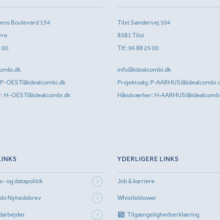
sens Boulevard 134
Tilst Søndervej 104
vre
8381 Tilst
1 00
Tlf.:
96 88 25 00
ombi.dk
info@idealcombi.dk
P-OEST@idealcombi.dk
Projektsalg:
P-AARHUS@idealcombi.
r:
H-OEST@idealcombi.dk
Håndværker:
H-AARHUS@idealcombi
LINKS
YDERLIGERE LINKS
s- og datapolitik
Job & karriere
mbi Nyhedsbrev
Whistleblower
darbejder
Tilgængelighedserklæring