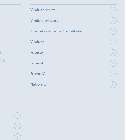
Vinduer privat
Vinduer erhverv
Kvalitetssikring og Certifikater
Vinduer
dk
Futura+
.dk
Futura+i
Frame IC
Nation IC