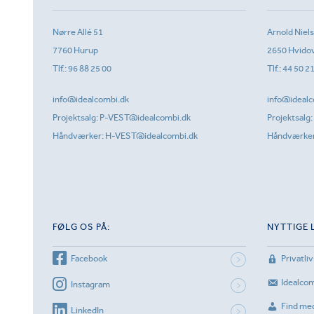
Nørre Allé 51
Arnold Niel
7760 Hurup
2650 Hvido
Tlf.:
96 88 25 00
Tlf.:
44 50 2
info@idealcombi.dk
info@idealc
Projektsalg:
P-VEST@idealcombi.dk
Projektsalg:
Håndværker:
H-VEST@idealcombi.dk
Håndværke
FØLG OS PÅ:
NYTTIGE 
Facebook
Privatliv
Idealco
Instagram
Find me
LinkedIn