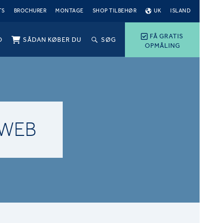
TS
BROCHURER
MONTAGE
SHOP TILBEHØR
UK
ISLAND
FÅ GRATIS
O
SÅDAN KØBER DU
SØG
OPMÅLING
_WEB