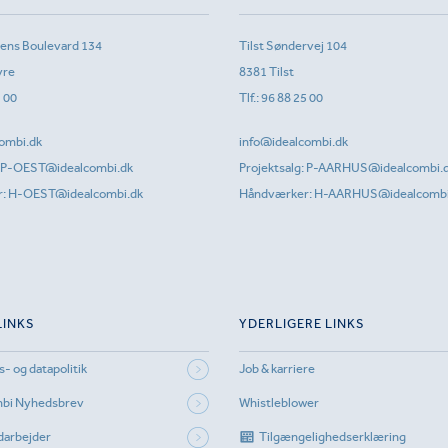
sens Boulevard 134
Tilst Søndervej 104
vre
8381 Tilst
1 00
Tlf.:
96 88 25 00
ombi.dk
info@idealcombi.dk
P-OEST@idealcombi.dk
Projektsalg:
P-AARHUS@idealcombi.
r:
H-OEST@idealcombi.dk
Håndværker:
H-AARHUS@idealcombi
LINKS
YDERLIGERE LINKS
s- og datapolitik
Job & karriere
mbi Nyhedsbrev
Whistleblower
darbejder
Tilgængelighedserklæring